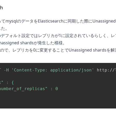
ch
ってmysqlのデータをElasticsearchに同期
した際にUnassigned
した。
earchのデフォルト設定ではレプリカが1に設定されているらしく、レ
ssigned shardsが発生した模様。
で、レプリカを0に変更することでUnassigned shardsを解
T
-H
'Content-Type: application/json'
 http://
" : {

number_of_replicas" : 0
