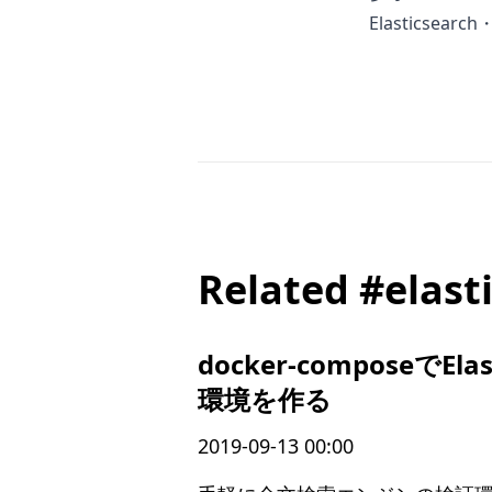
Elasticsearch
Related #elast
docker-composeでEla
環境を作る
2019-09-13 00:00