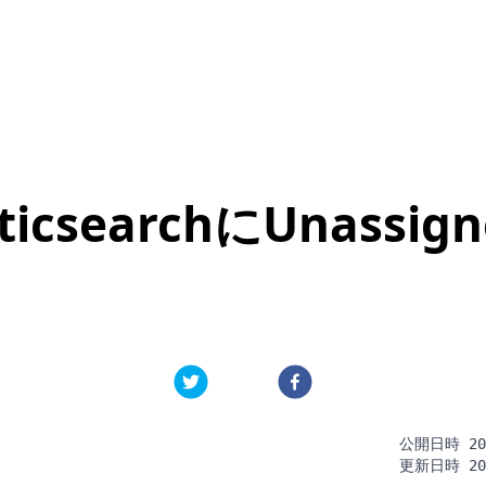
icsearchにUnassign
公開日時
20
更新日時
20