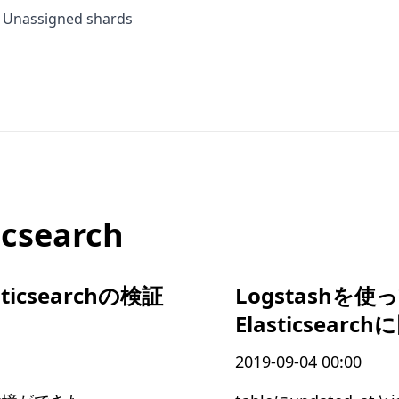
・Unassigned shards
icsearch
sticsearchの検証
Logstashを使
Elasticsear
2019-09-04 00:00