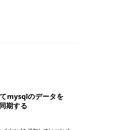
ってmysqlのデータを
chに同期する