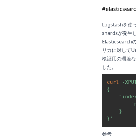
#
elasticsear
Logstashを使
shardsが発生
Elastics
リカに対してUna
検証用の環境なの
した。
curl
-XPU
{

    "index
        "
    }

}'
参考