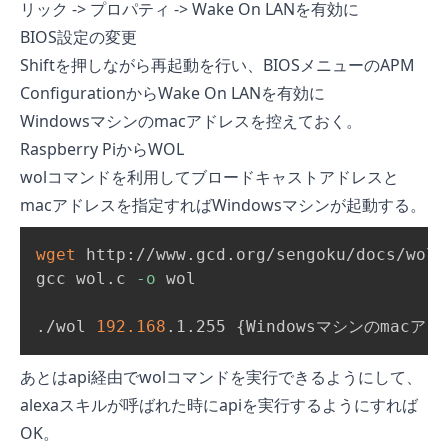
リック -> プロパティ -> Wake On LANを有効に
BIOS設定の変更
Shiftを押しながら再起動を行い、BIOSメニューのAPM
ConfigurationからWake On LANを有効に
Windowsマシンのmacアドレスを控えておく。
Raspberry PiからWOL
wolコマンドを利用してブロードキャストアドレスと
macアドレスを指定すればWindowsマシンが起動する。
wget
 http://www.gcd.org/sengoku/docs/wol.c
gcc wol.c 
-o
 wol

./wol 
192.168
.1.255 
{
Windowsマシンのmacア
あとはapi経由でwolコマンドを実行できるようにして、
alexaスキルが呼ばれた時にapiを実行するようにすれば
OK。