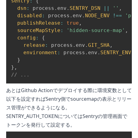
sentry
:
{
dsn
:
 process
.
env
.
SENTRY_DSN
||
''
,
disabled
:
 process
.
env
.
NODE_ENV
!==
'pro
publishRelease
:
true
,
sourceMapStyle
:
'hidden-source-map'
,
config
:
{
release
:
 process
.
env
.
GIT_SHA
,
environment
:
 process
.
env
.
SENTRY_ENV
|
}
}
,
// ...
あとは
Github Actionでデプロイする
際に環境変数として
以下を設定すればSentry側でsourcemapの表示とリリー
ス管理ができるようになる。
SENTRY_AUTH_TOKENについてはSentryの管理画面で
トークンを発行して設定する。