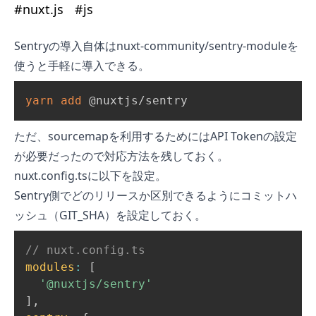
#
nuxt.js
#
js
Sentryの導入自体は
nuxt-community/sentry-module
を
使うと手軽に導入できる。
yarn
add
 @nuxtjs/sentry
ただ、sourcemapを利用するためにはAPI Tokenの設定
が必要だったので対応方法を残しておく。
nuxt.config.tsに以下を設定。
Sentry側でどのリリースか区別できるようにコミットハ
ッシュ（GIT_SHA）を設定しておく。
// nuxt.config.ts
modules
:
[
'@nuxtjs/sentry'
]
,