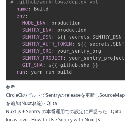
# .github/workflows/deploy.yml
-
name
:
 Build

env
:
NODE_ENV
:
 production

SENTRY_ENV
:
 production

SENTRY_DSN
:
 $
{
{
 secrets.SENTRY_DSN 
}
}
SENTRY_AUTH_TOKEN
:
 $
{
{
 secrets.SENTRY
SENTRY_ORG
:
 your_sentry_org

SENTRY_PROJECT
:
 your_sentry_project

GIT_SHA
:
 $
{
{
 github.sha 
}
}
run
:
 yarn run build
参考
CircleCiのビルドでSentryのreleaseを更新しSourceMap
を追加(Nuxt.js編) - Qiita
Nuxt.js + Sentry の本番運用での設定に戸惑った - Qiita
lucas.love - How to Use Sentry with Nuxt.JS