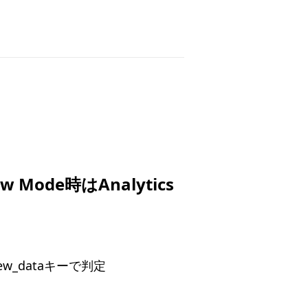
ew Mode時はAnalytics
eview_dataキーで判定