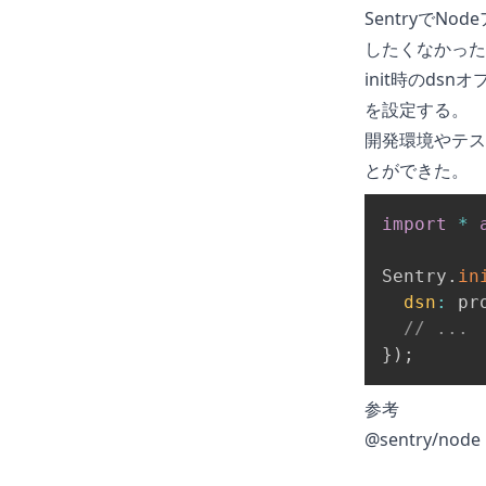
Sentry
でNod
したくなかった
init時のd
を設定する。
開発環境やテス
とができた。
import
*
Sentry
.
in
dsn
:
 pr
// ...
}
)
;
参考
@sentry/node