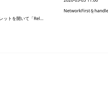
2020-05-03 11:00
NetworkFirstをhan
「Ctrl + Shift + P」でコマンドパレットを開いて「Reload Window」を実行