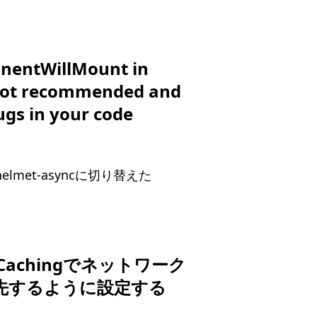
entWillMount in
 not recommended and
ugs in your code
t-helmet-asyncに切り替えた
eCachingでネットワーク
先するように設定する