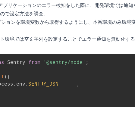
eアプリケーションのエラー検知をした際に、開発環境では通知
ので設定方法を調査。
snオプションを環境変数から取得するようにし、本番環境のみ環境
ト環境では空文字列を設定することでエラー通知を無効化する
as
 Sentry 
from
'@sentry/node'
;
it
(
{
ocess
.
env
.
SENTRY_DSN
||
''
,