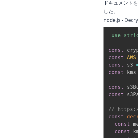
ドキュメント
を
した。
node.js - Decr
'use stri
const
 cry
const
AWS
const
 s3 
const
 kms
const
 s3B
const
 s3P
// https:
const
dec
const
 m
const
 k