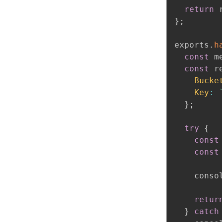
return
 
}
;
exports
.
h
const
 m
const
 r
Bucke
Key
:
}
;
try
{
const
const
    conso
retur
}
catch