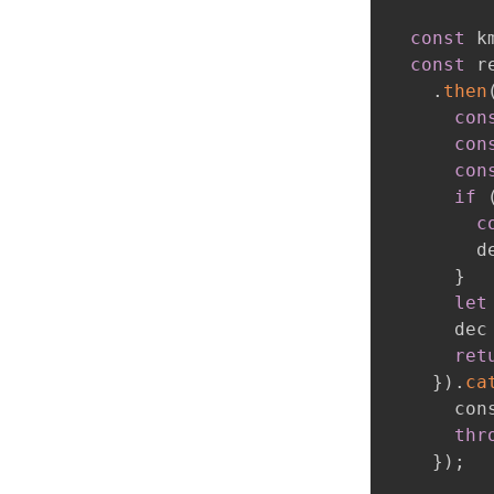
const
 k
const
 r
.
then
con
con
con
if
c
        d
}
let
      dec
ret
}
)
.
ca
      con
thr
}
)
;