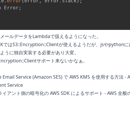
le
.
error
(
error
,
 error
.
stack
)
;
n
 Error
;
メールデータをLambdaで扱えるようになった。
KではS3::Encryption::Clientが使えるようだが、jsやpython
ように独自実装する必要があり大変。
:Encryption::Clientサポート来ないかなぁ。
e Email Service (Amazon SES) で AWS KMS を使用する方法 - 
nt Service
 クライアント側の暗号化の AWS SDK によるサポート - AWS 全般