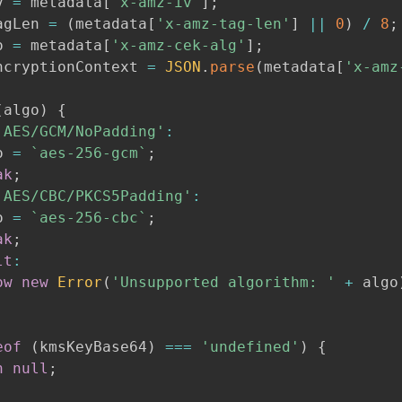
v 
=
 metadata
[
'x-amz-iv'
]
;
agLen 
=
(
metadata
[
'x-amz-tag-len'
]
||
0
)
/
8
;
o 
=
 metadata
[
'x-amz-cek-alg'
]
;
ncryptionContext 
=
JSON
.
parse
(
metadata
[
'x-amz
(
algo
)
{
'AES/GCM/NoPadding'
:
o 
=
`
aes-256-gcm
`
;
ak
;
'AES/CBC/PKCS5Padding'
:
o 
=
`
aes-256-cbc
`
;
ak
;
lt
:
ow
new
Error
(
'Unsupported algorithm: '
+
 algo
eof
(
kmsKeyBase64
)
===
'undefined'
)
{
n
null
;