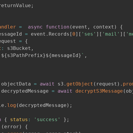
returnValue
;
andler
=
async
function
(
event
,
 context
)
{
essageId 
=
 event
.
Records
[
0
]
[
'ses'
]
[
'mail'
]
[
'm
equest 
=
{
t
:
 s3Bucket
,
`
${
s3PathPrefix
}
${
messageId
}
`
,
 objectData 
=
await
 s3
.
getObject
(
request
)
.
pro
 decryptedMessage 
=
await
decryptS3Message
(
ob
le
.
log
(
decryptedMessage
)
;
n
{
status
:
'success'
}
;
(
error
)
{