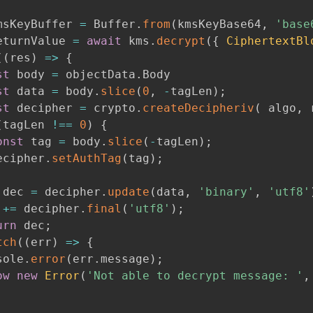
msKeyBuffer 
=
 Buffer
.
from
(
kmsKeyBase64
,
'base
eturnValue 
=
await
 kms
.
decrypt
(
{
CiphertextBl
(
(
res
)
=>
{
st
 body 
=
 objectData
.
Body

st
 data 
=
 body
.
slice
(
0
,
-
tagLen
)
;
st
 decipher 
=
 crypto
.
createDecipheriv
(
 algo
,
 
(
tagLen 
!==
0
)
{
onst
 tag 
=
 body
.
slice
(
-
tagLen
)
;
ecipher
.
setAuthTag
(
tag
)
;
 dec 
=
 decipher
.
update
(
data
,
'binary'
,
'utf8'
 
+=
 decipher
.
final
(
'utf8'
)
;
urn
 dec
;
tch
(
(
err
)
=>
{
sole
.
error
(
err
.
message
)
;
ow
new
Error
(
'Not able to decrypt message: '
,