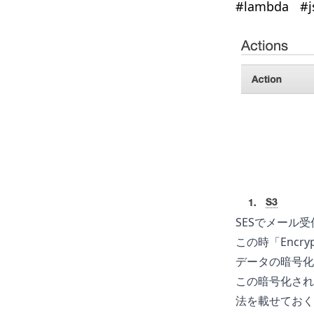
#
lambda
#
j
SESでメール
この時「Encr
データの暗号化
この暗号化され
法を載せておく