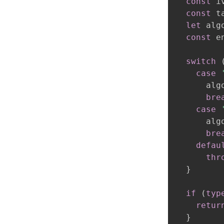
const
 i
const
 t
let
 alg
const
 e
switch
case
      alg
bre
case
      alg
bre
defau
thr
}
if
(
typ
retur
}