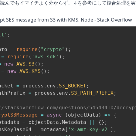
読んでもイマイチよく分からず、↓を参考にして複合処理を実
ypt SES message from S3 with KMS, Node - Stack Overflow
ct'
;
pto 
=
require
(
"crypto"
)
;
=
require
(
'aws-sdk'
)
;
=
new
AWS
.
S3
(
)
;
 
=
new
AWS
.
KMS
(
)
;
ucket 
=
 process
.
env
.
S3_BUCKET
;
athPrefix 
=
 process
.
env
.
S3_PATH_PREFIX
;
//stackoverflow.com/questions/54543410/decryp
ryptS3Message
=
async
(
objectData
)
=>
{
etadata 
=
 objectData
.
Metadata 
||
{
}
;
msKeyBase64 
=
 metadata
[
'x-amz-key-v2'
]
;