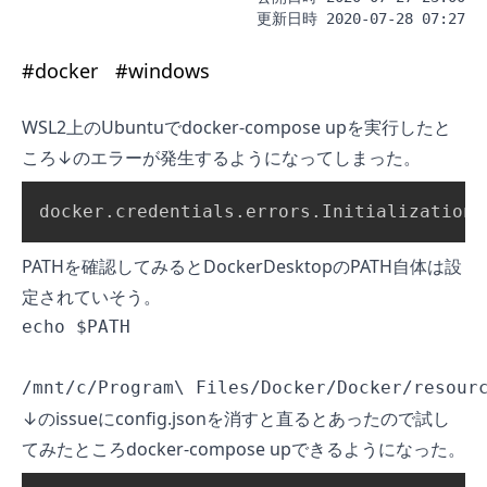
更新日時
2020-07-28 07:27
#
docker
#
windows
WSL2上のUbuntuでdocker-compose upを実行したと
ころ↓のエラーが発生するようになってしまった。
docker.credentials.errors.InitializationE
PATHを確認してみるとDockerDesktopのPATH自体は設
定されていそう。
echo $PATH

/mnt/c/Program\ Files/Docker/Docker/resour
↓のissueにconfig.jsonを消すと直るとあったので試し
てみたところdocker-compose upできるようになった。