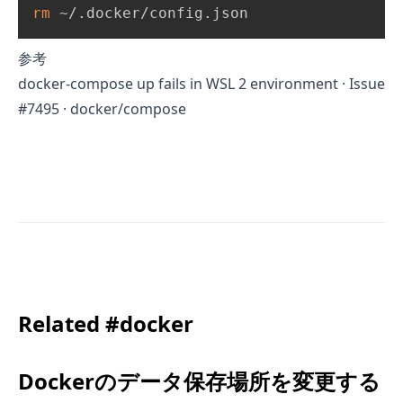
rm
 ~/.docker/config.json
参考
docker-compose up fails in WSL 2 environment · Issue
#7495 · docker/compose
Related #docker
Dockerのデータ保存場所を変更する