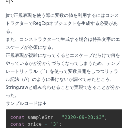
#
js
jsで正規表現を使う際に変数の値を利用するにはコンス
トラクターでRegExpオブジェクトを生成する必要があ
る。
また、コンストラクターで生成する場合は特殊文字のエ
スケープが必須になる。
正規表現が複雑になってくるとエスケープだらけで何を
やっているかが分かりづらくなってしまうため、テンプ
レートリテラル（``）を使って変数展開をしつつリテラ
ル記法（//）のように書けないか調べてみたところ、
String.rawと組み合わせることで実現できることが分か
った。
サンプルコードは↓
const
 sampleStr 
=
"2020-09-28:$3"
;
const
 price 
=
"3"
;