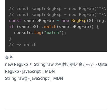
// const sampleRegExp = new RegExp('^\\d{
// const sampleRegExp = new RegExp(`^\\d{
const
 sampleRegExp 
=
new
RegExp
(
String
.
ra
if
(
sampleStr
.
match
(
sampleRegExp
)
)
{
  console
.
log
(
"match"
)
;
}
// => match
参考
new RegExp と String.raw の相性が割と良かった - Qiita
RegExp - JavaScript | MDN
String.raw() - JavaScript | MDN