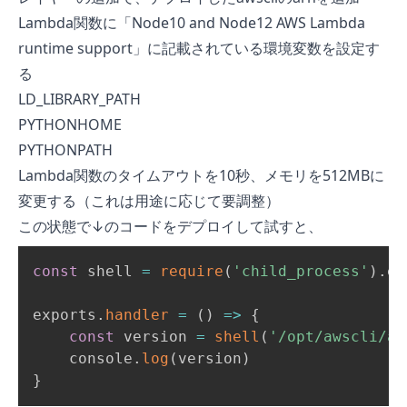
Lambda関数に「
Node10 and Node12 AWS Lambda
runtime support
」に記載されている環境変数を設定す
る
LD_LIBRARY_PATH
PYTHONHOME
PYTHONPATH
Lambda関数のタイムアウトを10秒、メモリを512MBに
変更する（これは用途に応じて要調整）
この状態で↓のコードをデプロイして試すと、
const
 shell 
=
require
(
'child_process'
)
.
ex
exports
.
handler
=
(
)
=>
{
const
 version 
=
shell
(
'/opt/awscli/aw
    console
.
log
(
version
)
}