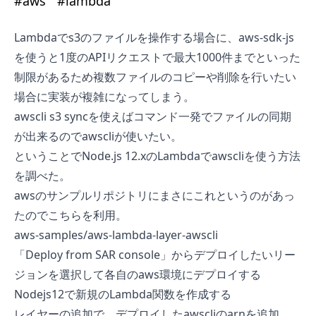
#
aws
#
lambda
Lambdaでs3のファイルを操作する場合に、
aws-sdk-js
を使うと1度のAPIリクエストで最大1000件までといった
制限があるため複数ファイルのコピーや削除を行いたい
場合に実装が複雑になってしまう。
awscli s3
sync
を使えばコマンド一発でファイルの同期
が出来るのでawscliが使いたい。
ということでNode.js 12.xのLambdaでawscliを使う方法
を調べた。
awsのサンプルリポジトリにまさにこれというのがあっ
たのでこちらを利用。
aws-samples/aws-lambda-layer-awscli
「
Deploy from SAR console
」からデプロイしたいリー
ジョンを選択して各自のaws環境にデプロイする
Nodejs12で新規のLambda関数を作成する
レイヤーの追加で、デプロイしたawscliのarnを追加