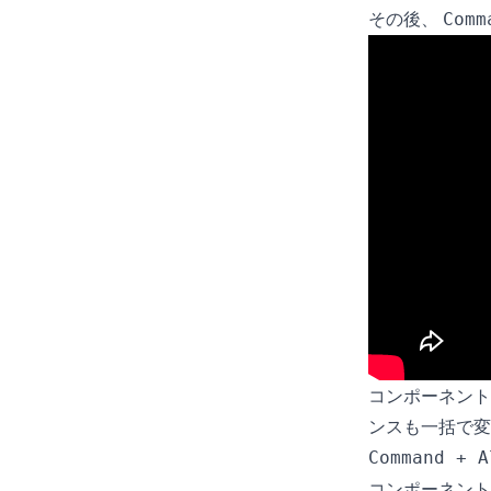
その後、
Comm
コンポーネント
ンスも一括で変
Command + A
コンポーネン