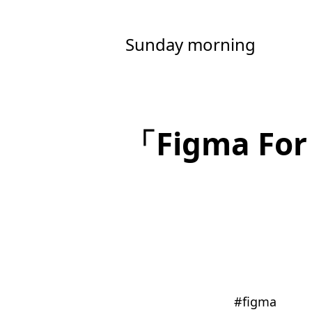
Sunday morning
「Figma F
#
figma