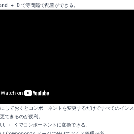
で等間隔で配置ができる。
and + D
にしておくとコンポーネントを変更するだけですべてのインス
更できるのが便利。
でコンポーネントに変換できる。
lt + K
トは
ページに分けておくと管理が楽。
Components