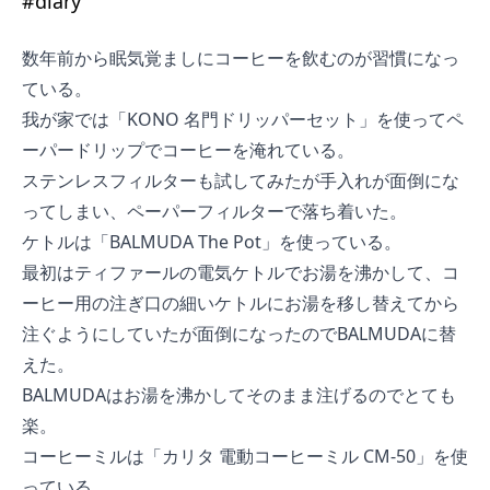
#
diary
数年前から眠気覚ましにコーヒーを飲むのが習慣になっ
ている。
我が家では「
KONO 名門ドリッパーセット
」を使ってペ
ーパードリップでコーヒーを淹れている。
ステンレスフィルターも試してみたが手入れが面倒にな
ってしまい、ペーパーフィルターで落ち着いた。
ケトルは「
BALMUDA The Pot
」を使っている。
最初はティファールの電気ケトルでお湯を沸かして、コ
ーヒー用の注ぎ口の細いケトルにお湯を移し替えてから
注ぐようにしていたが面倒になったのでBALMUDAに替
えた。
BALMUDAはお湯を沸かしてそのまま注げるのでとても
楽。
コーヒーミルは「
カリタ 電動コーヒーミル CM-50
」を使
っている。