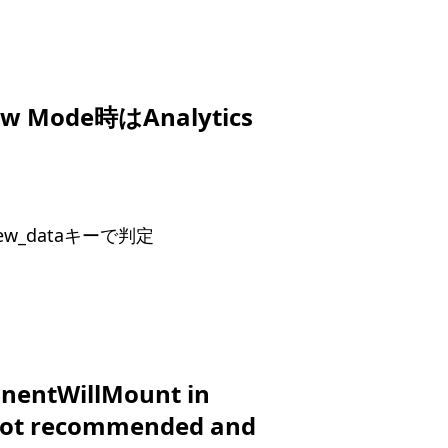
ew Mode時はAnalytics
eview_dataキーで判定
entWillMount in
 not recommended and