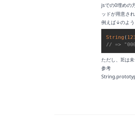
jsでの0埋めの
ッドが用意され
例えば↓のよう
String
(
12
// => "00
ただし、IEは
参考
String.prototy