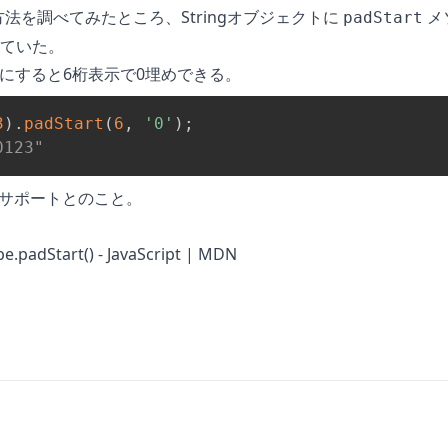
方法を調べてみたところ、Stringオブジェクトに
メ
padStart
ていた。
にすると6桁表示で0埋めできる。
3
)
.
padStart
(
6
,
'0'
)
;
0123"
未サポートとのこと。
pe.padStart() - JavaScript | MDN