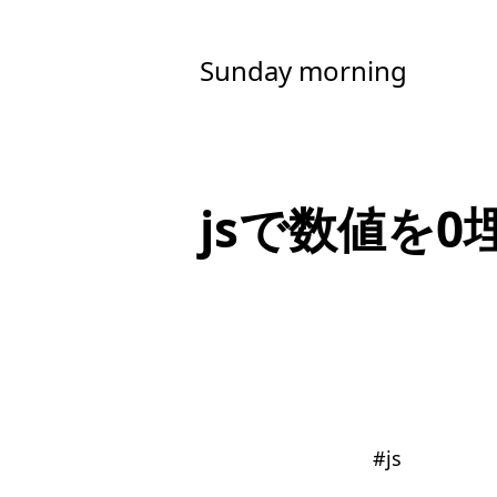
Sunday morning
jsで数値を
#
js