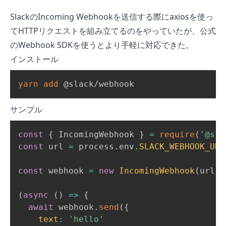
SlackのIncoming Webhookを送信する際にaxiosを使っ
てHTTPリクエストを組み立てるのをやっていたが、公式
のWebhook SDKを使うとより手軽に対応できた。
インストール
yarn
add
 @slack/webhook
サンプル
const
{
 IncomingWebhook 
}
=
require
(
'@sla
const
 url 
=
 process
.
env
.
SLACK_WEBHOOK_URL
const
 webhook 
=
new
IncomingWebhook
(
url
)
(
async
(
)
=>
{
await
 webhook
.
send
(
{
text
:
'hello'