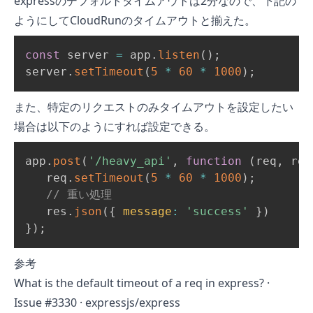
expressのデフォルトタイムアウトは2分なので、下記の
ようにしてCloudRunのタイムアウトと揃えた。
const
 server 
=
 app
.
listen
(
)
;
server
.
setTimeout
(
5
*
60
*
1000
)
;
また、特定のリクエストのみタイムアウトを設定したい
場合は以下のようにすれば設定できる。
app
.
post
(
'/heavy_api'
,
function
(
req
,
 res
   req
.
setTimeout
(
5
*
60
*
1000
)
;
// 重い処理
   res
.
json
(
{
message
:
'success'
}
)
}
)
;
参考
What is the default timeout of a req in express? ·
Issue #3330 · expressjs/express