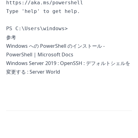
https://aka.ms/powershell

Type 'help' to get help.

PS C:\Users\windows>
参考
Windows への PowerShell のインストール -
PowerShell | Microsoft Docs
Windows Server 2019 : OpenSSH : デフォルトシェルを
変更する : Server World