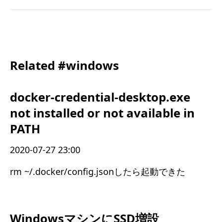
Related #windows
docker-credential-desktop.exe
not installed or not available in
PATH
2020-07-27 23:00
rm ~/.docker/config.jsonしたら起動できた
WindowsマシンにSSD増設