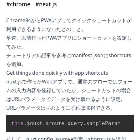
#
chrome
#
next.js
Chrome84からPWAアプリでクイックショートカットが
利用できるようになったとのこと。
早速、以前作ったPWAアプリにショートカットを設定し
てみた。
チュートリアル記事を参考にmanifest.jsonにshortcuts
を追加。
Get things done quickly with app shortcuts
nuxt.jsで作ったWebアプリで、通常のフローではフォー
ムの入力内容を登録していたが、ショートカットの場合
はURLパラメータでデータを受け取れるように設定。
URLパラメータは↓のようにすれば取得できる。
this
.
$nuxt
.
$route
.
query
.
sampleParam
そして、nuxt.config.jsのpwa設定にshortcutsを追加。