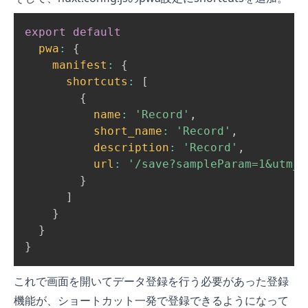
export
default
pwa
:
{
manifest
:
{
shortcuts
:
[
{
name
:
'Record'
,
short_name
:
'Record'
,
description
:
'Record'
,
url
:
'/save?sampleParam=1&utm_s
}
]
}
}
}
これで画面を開いてデータ登録を行う必要があった登録
機能が、ショートカット一発で登録できるようになって