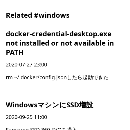
Related #windows
docker-credential-desktop.exe
not installed or not available in
PATH
2020-07-27 23:00
rm ~/.docker/config.jsonしたら起動できた
WindowsマシンにSSD増設
2020-09-25 11:00
Samsung SSD 860 EVOを購入