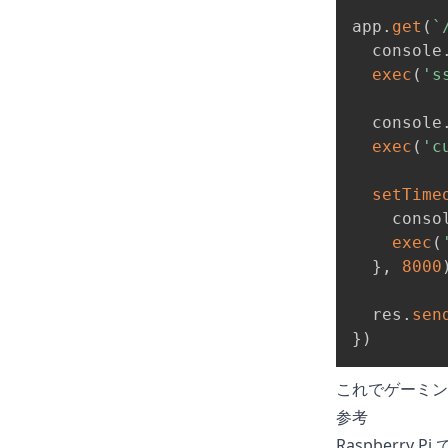
app
.
get
(
`
  console
exec
(
's
  console
exec
(
'c
setTime
    conso
exec
(
}
,
8000
  res
.
sen
}
)
これでゲーミン
参考
Raspberry 