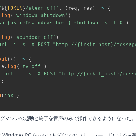
/
${
TOKEN
}
/steam_off
`
,
(
req
,
 res
)
=>
{
.
log
(
'windows shutdown'
)
sh {user}@{windows_host} shutdown -s -t 0'
)
.
log
(
'soundbar off'
)
url -i -s -X POST "http://{irkit_host}/messag
out
(
(
)
=>
{
le
.
log
(
'tv off'
)
'curl -i -s -X POST "http://{irkit_host}/mess
)
;
d
(
'ok'
)
グマシンの起動と終了を音声のみで操作できるようになった。
Pi で Windows PC をシャットダウン or スリープモードにする – 