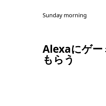
Sunday morning
Alexaに
もらう