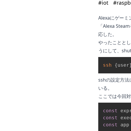
#
iot
#
raspb
Alexaにゲ
「Alexa S
応した。
やったこととして
うにして、sh
ssh
{
user
sshの設定方
いる。
ここでは今回対
const
 exp
const
 exe
const
 app