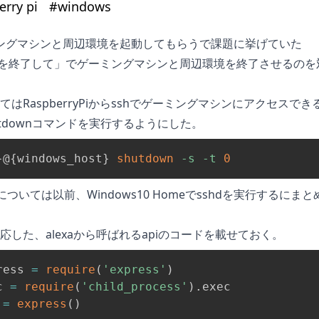
erry pi
#
windows
ーミングマシンと周辺環境を起動してもらう
で課題に挙げていた
teamを終了して」でゲーミングマシンと周辺環境を終了させるのを
はRaspberryPiからsshでゲーミングマシンにアクセスでき
utdownコマンドを実行するようにした。
}
@
{
windows_host
}
shutdown
-s
-t
0
法については以前、
Windows10 Homeでsshdを実行する
にまと
応した、alexaから呼ばれるapiのコードを載せておく。
ress 
=
require
(
'express'
)
c 
=
require
(
'child_process'
)
.
 
=
express
(
)