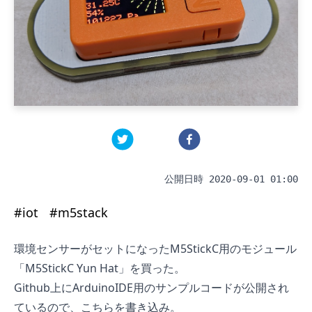
公開日時
2020-09-01 01:00
#
iot
#
m5stack
環境センサーがセットになったM5StickC用のモジュール
「
M5StickC Yun Hat
」を買った。
Github上にArduinoIDE用のサンプルコードが公開され
ているので、こちらを書き込み。