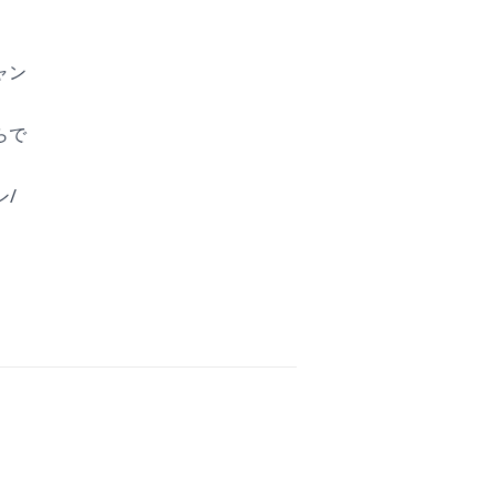
ャン
らで
ン/