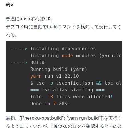
#
js
普通にpushすればOK。
デプロイ時に自動でbuildコマンドを検知して実行してく
れる。
-----
>
 Installing dependencies

       Installing 
node
 modules 
(
yarn.lock
-----
>
 Build

       Running build 
(
yarn
)
yarn
 run v1.22.10

       $ tsc 
-p
 tsconfig.json 
&&
 tsc-alia
==
=
 tsc-alias starting 
==
=
       Info: 
13
 files were affected
!
       Done 
in
7
.28s.
最初、[["heroku-postbuild": "yarn run build"]]を実行す
るようにしていたが、Herokuのログを確認すると↓のよ