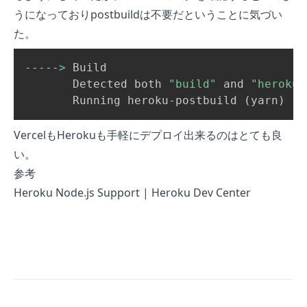
うになっておりpostbuildは不要だということに気づい
た。
-----
>
 Build

       Detected both 
"build"
 and 
"heroku-
       Running heroku-postbuild 
(
yarn
)
VercelもHerokuも手軽にデプロイ出来るのはとても良
い。
参考
Heroku Node.js Support | Heroku Dev Center