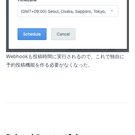
Webhookも投稿時間に実行されるので、これで独自に
予約投稿機能を作る必要がなくなった。