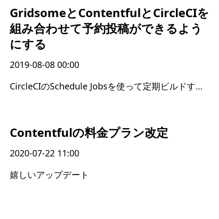
GridsomeとContentfulとCircleCIを
組み合わせて予約投稿ができるよう
にする
2019-08-08 00:00
CircleCIのSchedule Jobsを使って定期ビルドするようにした
Contentfulの料金プラン改定
2020-07-22 11:00
嬉しいアップデート