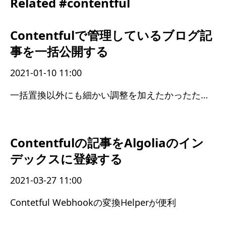
Related #contentful
Contentfulで管理しているブログ記
事を一括公開する
2021-01-10 11:00
一括置換以外にも細かい調整を加えたかったため、更新と公開でスクリプトを分けることにした
Contentfulの記事をAlgoliaのイン
デックスに登録する
2021-03-27 11:00
Contetful Webhookの変換Helperが便利