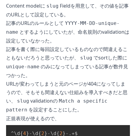
Content modelに
Fieldを用意して、その値を記事
slug
のURLとして設定している。
記事のURLのルールとして
YYYY-MM-DD-unique-
とするようにしていたが、命名規則のvalidationは
name
設定していなかった。
記事を書く際に毎回設定しているものなので間違えるこ
ともないだろうと思っていたが、
でsortした際に
slug
のみになってしまっている記事が数件見
unique-name
つかった。
URLが変わってしまうと元のページが404になってしま
うので、そもそも間違えない仕組みを導入すべきだと思
い、
validationの
slug
Match a specific
を設定することにした。
pattern
正規表現が使えるので、
^
\
d
{
4
}
-
\
d
{
2
}
-
\
d
{
2
}
-.+$