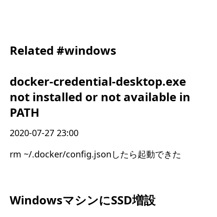
Related #windows
docker-credential-desktop.exe
not installed or not available in
PATH
2020-07-27 23:00
rm ~/.docker/config.jsonしたら起動できた
WindowsマシンにSSD増設