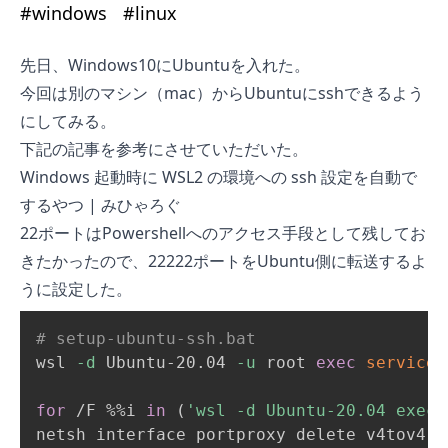
#
windows
#
linux
先日、
Windows10にUbuntuを入れた
。
今回は別のマシン（mac）からUbuntuにsshできるよう
にしてみる。
下記の記事を参考にさせていただいた。
Windows 起動時に WSL2 の環境への ssh 設定を自動で
するやつ | みひゃろぐ
22ポートはPowershellへのアクセス手段として残してお
きたかったので、22222ポートをUbuntu側に転送するよ
うに設定した。
# setup-ubuntu-ssh.bat
wsl 
-d
 Ubuntu-20.04 
-u
 root 
exec
service
for
 /F %%i 
in
(
'wsl -d Ubuntu-20.04 exec 
netsh interface portproxy delete v4tov4 
l