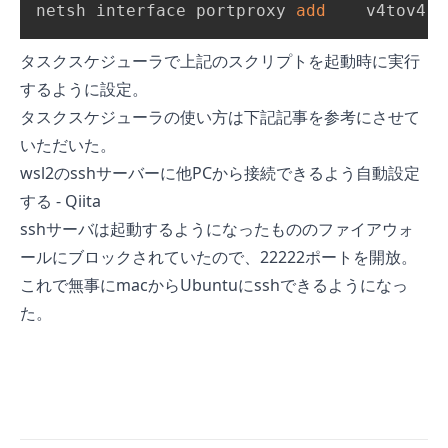
netsh interface portproxy 
add
    v4tov4 
l
タスクスケジューラで上記のスクリプトを起動時に実行
するように設定。
タスクスケジューラの使い方は下記記事を参考にさせて
いただいた。
wsl2のsshサーバーに他PCから接続できるよう自動設定
する - Qiita
sshサーバは起動するようになったもののファイアウォ
ールにブロックされていたので、22222ポートを開放。
これで無事にmacからUbuntuにsshできるようになっ
た。