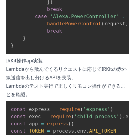
}
)
break
case
'Alexa.PowerController'
:
handlePowerControl
(
request
,
 c
break
}
}
IRKit操作api実装
Lambdaから飛んでくるリクエストに応じてIRKitの赤外
線送信を出し分けるAPIを実装。
Lambdaのテスト実行で正しくリモコン操作ができるこ
とを確認。
const
 express 
=
require
(
'express'
)
const
 exec 
=
require
(
'child_process'
)
.
const
 app 
=
express
(
)
const
TOKEN
=
 process
.
env
.
API_TOKEN