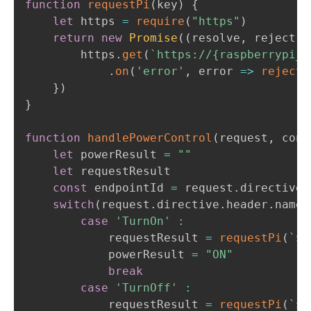
function
requestPi
(
key
)
{
let
 https 
=
require
(
"https"
)
return
new
Promise
(
(
resolve
,
 reject
)
        https
.
get
(
`
https://{raspberrypi_a
.
on
(
'error'
,
error
=>
reject
(
}
)
}
function
handlePowerControl
(
request
,
 cont
let
 powerResult 
=
""
let
 requestResult

const
 endpointId 
=
 request
.
directive
.
switch
(
request
.
directive
.
header
.
name
)
case
'TurnOn'
:
            requestResult 
=
requestPi
(
`
${
            powerResult 
=
"ON"
break
case
'TurnOff'
:
            requestResult 
=
requestPi
(
`
${