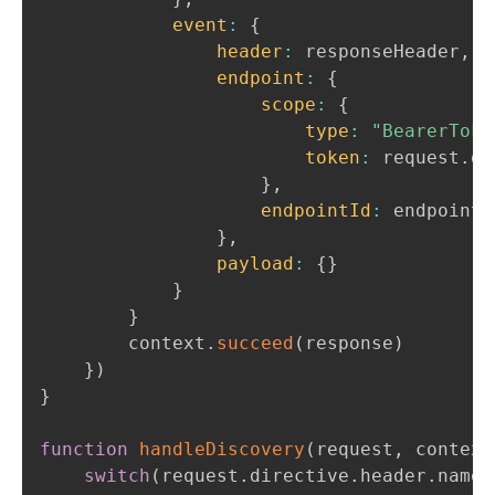
event
:
{
header
:
 responseHeader
,
endpoint
:
{
scope
:
{
type
:
"BearerToke
token
:
 request
.
di
}
,
endpointId
:
 endpointId
}
,
payload
:
{
}
}
}
        context
.
succeed
(
response
)
}
)
}
function
handleDiscovery
(
request
,
 context
switch
(
request
.
directive
.
header
.
name
)