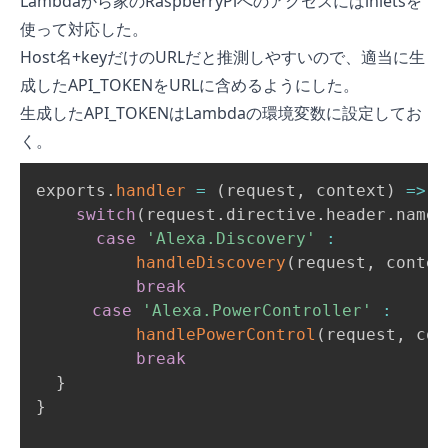
Lambdaから家のRaspberryPiへのアクセスには
inletsを
使って対応した
。
Host名+keyだけのURLだと推測しやすいので、適当に生
成したAPI_TOKENをURLに含めるようにした。
生成したAPI_TOKENはLambdaの環境変数に設定してお
く。
exports
.
handler
=
(
request
,
 context
)
=>
{
switch
(
request
.
directive
.
header
.
names
case
'Alexa.Discovery'
:
handleDiscovery
(
request
,
 contex
break
case
'Alexa.PowerController'
:
handlePowerControl
(
request
,
 con
break
}
}