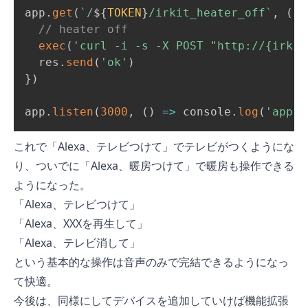
app
.
get
(
`
/
${
TOKEN
}
/irkit_heater_off
`
,
(
re
// heater off
exec
(
'curl -i -s -X POST "http://{irkit
  res
.
send
(
'ok'
)
}
)
app
.
listen
(
3000
,
(
)
=>
 console
.
log
(
'app l
これで「Alexa、テレビつけて」でテレビがつくようにな
り、ついでに「Alexa、暖房つけて」で暖房も操作できる
ようになった。
「Alexa、テレビつけて」
「Alexa、XXXを再生して」
「Alexa、テレビ消して」
という基本的な操作は音声のみで完結できるようになっ
て快適。
今後は、同様にしてデバイスを追加していけば機能拡張