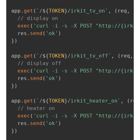
app
.
get
(
`
/
${
TOKEN
}
/irkit_tv_on
`
,
(
req
,
 re
// display on
exec
(
'curl -i -s -X POST "http://{irkit
  res
.
send
(
'ok'
)
}
)
app
.
get
(
`
/
${
TOKEN
}
/irkit_tv_off
`
,
(
req
,
 r
// display off
exec
(
'curl -i -s -X POST "http://{irkit
  res
.
send
(
'ok'
)
}
)
app
.
get
(
`
/
${
TOKEN
}
/irkit_heater_on
`
,
(
req
// heater on
exec
(
'curl -i -s -X POST "http://{irkit
  res
.
send
(
'ok'
)
}
)