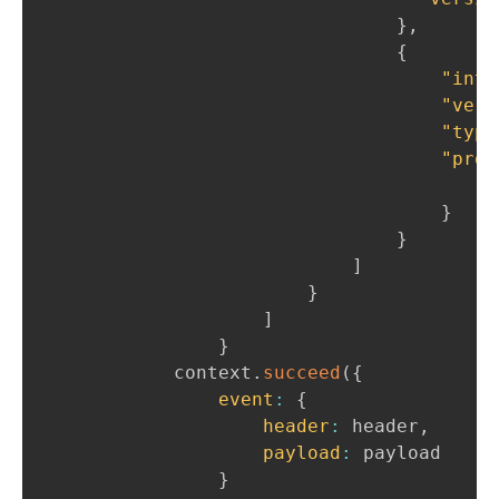
}
,
{
"inte
"vers
"type
"prop
}
}
]
}
]
}
            context
.
succeed
(
{
event
:
{
header
:
 header
,
payload
:
 payload

}