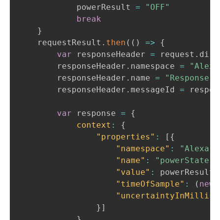
            powerResult 
=
"OFF"
break
}
    requestResult
.
then
(
(
)
=>
{
var
 responseHeader 
=
 request
.
dire
        responseHeader
.
namespace 
=
"Alexa
        responseHeader
.
name 
=
"Response"
        responseHeader
.
messageId 
=
 respon
var
 response 
=
{
context
:
{
"properties"
:
[
{
"namespace"
:
"Alexa.P
"name"
:
"powerState"
,
"value"
:
 powerResult
,
"timeOfSample"
:
(
new
"uncertaintyInMillise
}
]
}
,