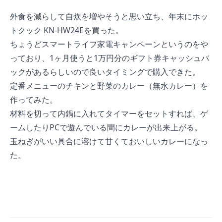
外食を減らして自炊を増やそうと思い立ち、年末に
ホッ
トクック KN-HW24E
を買った。
ちょうど
スマートライフ家電キャンペーン
というのをや
っており、1ヶ月使うと1万円分のギフト券キャッシュバ
ックがあるらしいので良いタイミングで購入できた。
定番メニューの
チキンと野菜のカレー（無水カレー）
を
作ってみた。
材料を切って内鍋に入れてタイマーをセットすれば、ゲ
ームしたりPCで遊んでいる間にカレーが出来上がる。
玉ねぎがいい具合に溶けて甘くておいしいカレーになっ
た。