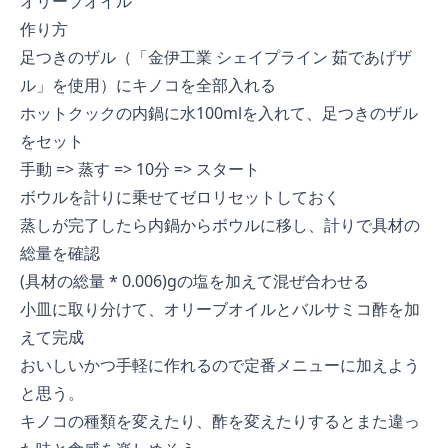
オリーブオイル
作り方
足つきのザル（「
金伊工業 シェイプライン 茹であげザ
ル
」を使用）にキノコを全部入れる
ホットクックの内鍋に水100mlを入れて、足つきのザル
をセット
手動 => 蒸す => 10分 => スタート
ボウルを計りに乗せてゼロリセットしておく
蒸しが完了したら内鍋からボウルに移し、計りで具材の
総量を確認
(具材の総量 * 0.006)gの塩を加えて混ぜ合わせる
小皿に取り分けて、オリーブオイルとバルサミコ酢を加
えて完成
おいしいかつ手軽に作れるので定番メニューに加えよう
と思う。
キノコの種類を変えたり、酢を変えたりするとまた違っ