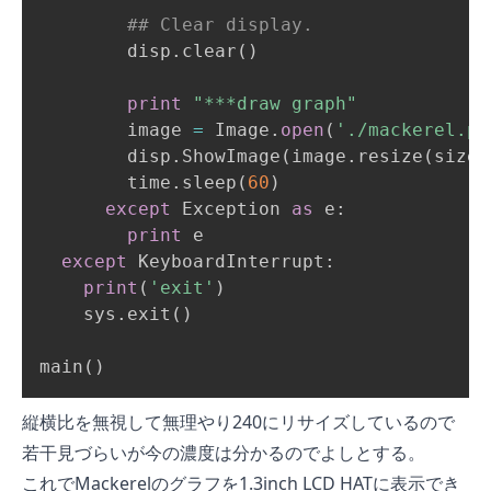
## Clear display.
        disp
.
clear
(
)
print
"***draw graph"
        image 
=
 Image
.
open
(
'./mackerel.pn
        disp
.
ShowImage
(
image
.
resize
(
size
=
        time
.
sleep
(
60
)
except
 Exception 
as
 e
:
print
 e

except
 KeyboardInterrupt
:
print
(
'exit'
)
    sys
.
exit
(
)
main
(
)
縦横比を無視して無理やり240にリサイズしているので
若干見づらいが今の濃度は分かるのでよしとする。
これでMackerelのグラフを1.3inch LCD HATに表示でき