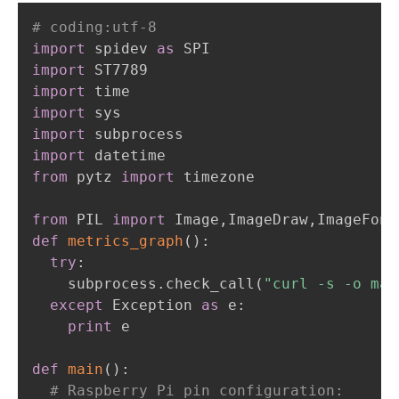
# coding:utf-8
import
 spidev 
as
import
import
import
import
import
from
 pytz 
import
 timezone

from
 PIL 
import
 Image
,
ImageDraw
,
def
metrics_graph
(
)
:
try
:
    subprocess
.
check_call
(
"curl -s -o mac
except
 Exception 
as
 e
:
print
 e

def
main
(
)
:
# Raspberry Pi pin configuration: