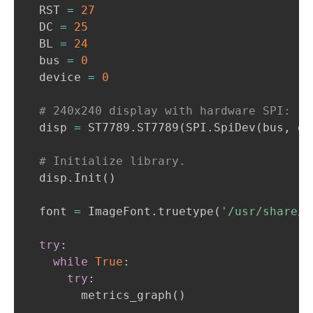
  RST 
=
27
  DC 
=
25
  BL 
=
24
  bus 
=
0
  device 
=
0
# 240x240 display with hardware SPI:
  disp 
=
 ST7789
.
ST7789
(
SPI
.
SpiDev
(
bus
,
 de
# Initialize library.
  disp
.
Init
(
)
  font 
=
 ImageFont
.
truetype
(
'/usr/share/f
try
:
while
True
:
try
:
        metrics_graph
(
)